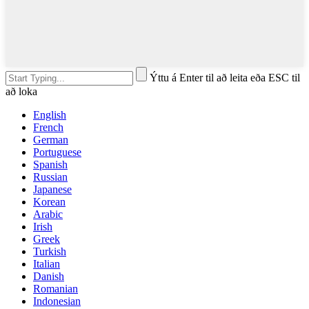
Ýttu á Enter til að leita eða ESC til
að loka
English
French
German
Portuguese
Spanish
Russian
Japanese
Korean
Arabic
Irish
Greek
Turkish
Italian
Danish
Romanian
Indonesian