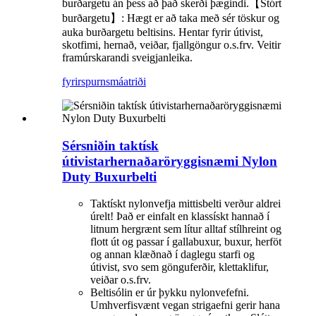
burðargetu án þess að það skerði þægindi.【Stórt
burðargetu】: Hægt er að taka með sér töskur og
auka burðargetu beltisins. Hentar fyrir útivist,
skotfimi, hernað, veiðar, fjallgöngur o.s.frv. Veitir
framúrskarandi sveigjanleika.
fyrirspurn
smáatriði
Sérsniðin taktísk
útivistarhernaðaröryggisnæmi Nylon
Duty Buxurbelti
Taktískt nylonvefja mittisbelti verður aldrei
úrelt! Það er einfalt en klassískt hannað í
litnum hergrænt sem lítur alltaf stílhreint og
flott út og passar í gallabuxur, buxur, herföt
og annan klæðnað í daglegu starfi og
útivist, svo sem gönguferðir, klettaklifur,
veiðar o.s.frv.
Beltisólin er úr þykku nylonvefefni.
Umhverfisvænt vegan strigaefni gerir hana