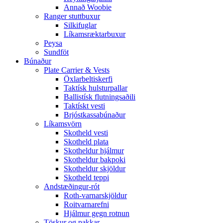
Annað Woobie
Ranger stuttbuxur
Silkifuglar
Líkamsræktarbuxur
Peysa
Sundföt
Búnaður
Plate Carrier & Vests
Öxlarbeltiskerfi
Taktísk hulsturpallar
Ballistísk flutningsaðili
Taktískt vesti
Brjóstkassabúnaður
Líkamsvörn
Skotheld vesti
Skotheld plata
Skotheldur hjálmur
Skotheldur bakpoki
Skotheldur skjöldur
Skotheld teppi
Andstæðingur-rót
Roth-varnarskjöldur
Roitvarnarefni
Hjálmur gegn rotnun
Töskur og pakkar