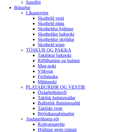
Sundföt
Búnaður
Líkamsvörn
Skotheld vesti
Skotheld plata
Skotheldur hjálmur
Skotheldur bakpoki
Skotheldur skjöldur
Skotheld teppi
TÖSKUR OG PAKKA
Taktískur bakpoki
Riffilhulstur og hulstur
Mag-poki
Vökvun
Ferðataska
Mittispoki
PLATABURÐIR OG VESTIR
Öxlarbeltiskerfi
Taktísk hulsturpallar
Ballistísk flutningsaðili
Taktískt vesti
Brjóstkassabúnaður
Andstæðingur-rót
Roitvarnarefni
Hjálmur gegn rotnun