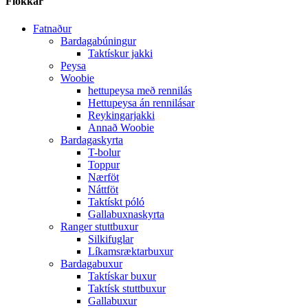
Flokkar
Fatnaður
Bardagabúningur
Taktískur jakki
Peysa
Woobie
hettupeysa með rennilás
Hettupeysa án rennilásar
Reykingarjakki
Annað Woobie
Bardagaskyrta
T-bolur
Toppur
Nærföt
Náttföt
Taktískt póló
Gallabuxnaskyrta
Ranger stuttbuxur
Silkifuglar
Líkamsræktarbuxur
Bardagabuxur
Taktískar buxur
Taktísk stuttbuxur
Gallabuxur