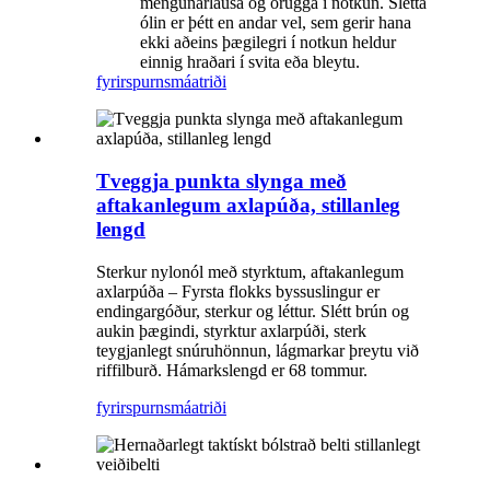
mengunarlausa og örugga í notkun. Slétta
ólin er þétt en andar vel, sem gerir hana
ekki aðeins þægilegri í notkun heldur
einnig hraðari í svita eða bleytu.
fyrirspurn
smáatriði
Tveggja punkta slynga með
aftakanlegum axlapúða, stillanleg
lengd
Sterkur nylonól með styrktum, aftakanlegum
axlarpúða – Fyrsta flokks byssuslingur er
endingargóður, sterkur og léttur. Slétt brún og
aukin þægindi, styrktur axlarpúði, sterk
teygjanlegt snúruhönnun, lágmarkar þreytu við
riffilburð. Hámarkslengd er 68 tommur.
fyrirspurn
smáatriði