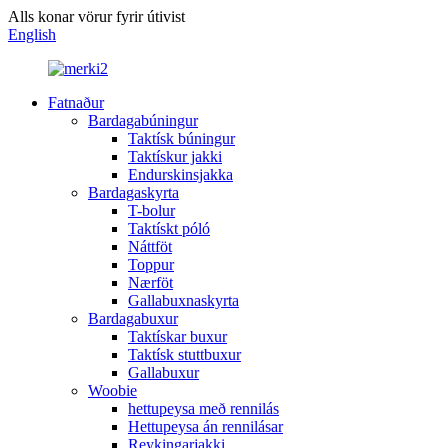
Alls konar vörur fyrir útivist
English
Fatnaður
Bardagabúningur
Taktísk búningur
Taktískur jakki
Endurskinsjakka
Bardagaskyrta
T-bolur
Taktískt póló
Náttföt
Toppur
Nærföt
Gallabuxnaskyrta
Bardagabuxur
Taktískar buxur
Taktísk stuttbuxur
Gallabuxur
Woobie
hettupeysa með rennilás
Hettupeysa án rennilásar
Reykingarjakki