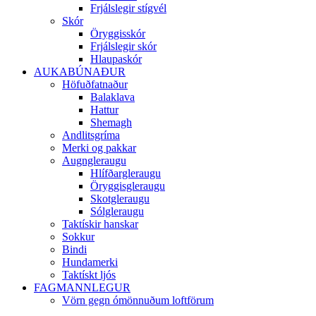
Frjálslegir stígvél
Skór
Öryggisskór
Frjálslegir skór
Hlaupaskór
AUKABÚNAÐUR
Höfuðfatnaður
Balaklava
Hattur
Shemagh
Andlitsgríma
Merki og pakkar
Augngleraugu
Hlífðargleraugu
Öryggisgleraugu
Skotgleraugu
Sólgleraugu
Taktískir hanskar
Sokkur
Bindi
Hundamerki
Taktískt ljós
FAGMANNLEGUR
Vörn gegn ómönnuðum loftförum