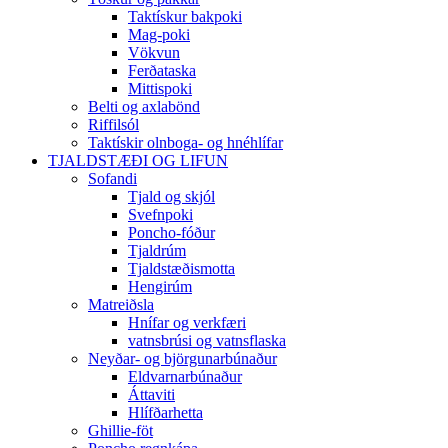
Taktískur bakpoki
Mag-poki
Vökvun
Ferðataska
Mittispoki
Belti og axlabönd
Riffilsól
Taktískir olnboga- og hnéhlífar
TJALDSTÆÐI OG LIFUN
Sofandi
Tjald og skjól
Svefnpoki
Poncho-fóður
Tjaldrúm
Tjaldstæðismotta
Hengirúm
Matreiðsla
Hnífar og verkfæri
vatnsbrúsi og vatnsflaska
Neyðar- og björgunarbúnaður
Eldvarnarbúnaður
Áttaviti
Hlífðarhetta
Ghillie-föt