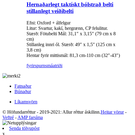
Hernaðarlegt taktískt bólstrað belti
stillanlegt veiðibelti
Efni: Oxford + álfelgur
Litur: Svartur, kakí, hergrænn, CP felulitur.
Stærð: Fötubelti Mál: 31,1″ x 3,15″ (79 cm x 8
cm)
Stillanleg innri ól. Stærð: 49″ x 1,5″ (125 cm x
3,8 cm)
Hentar fyrir mittismál: 81,3 cm-110 cm (32″-43″)
fyrirspurn
smáatriði
Fatnaður
Búnaður
Líkamsvörn
© Höfundarréttur - 2019-2021: Allur réttur áskilinn.
Heitar vörur
-
Veftré
-
AMP farsíma
Senda tölvupóst
x