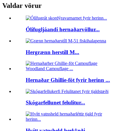
Valdar vörur
Ólífugljáandi hernaðarvöllur...
Hergrænn herstíll M...
Hernaðar Ghillie-föt fyrir herinn ...
Skógarfellunet felulitur...
Hvítt vatnsheld herklæði...