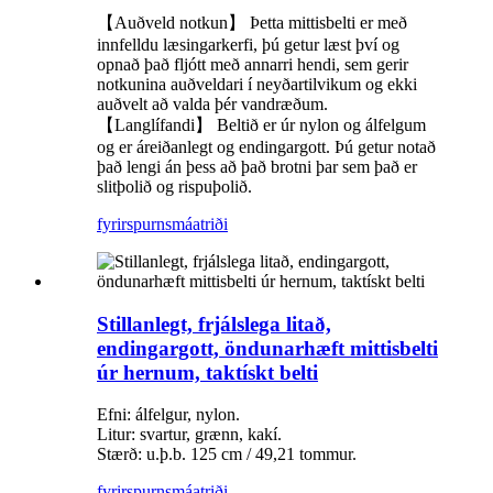
【Auðveld notkun】 Þetta mittisbelti er með
innfelldu læsingarkerfi, þú getur læst því og
opnað það fljótt með annarri hendi, sem gerir
notkunina auðveldari í neyðartilvikum og ekki
auðvelt að valda þér vandræðum.
【Langlífandi】 Beltið er úr nylon og álfelgum
og er áreiðanlegt og endingargott. Þú getur notað
það lengi án þess að það brotni þar sem það er
slitþolið og rispuþolið.
fyrirspurn
smáatriði
Stillanlegt, frjálslega litað,
endingargott, öndunarhæft mittisbelti
úr hernum, taktískt belti
Efni: álfelgur, nylon.
Litur: svartur, grænn, kakí.
Stærð: u.þ.b. 125 cm / 49,21 tommur.
fyrirspurn
smáatriði