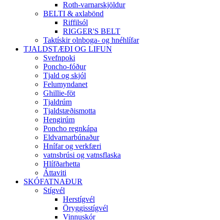
Roth-varnarskjöldur
BELTI & axlabönd
Riffilsól
RIGGER'S BELT
Taktískir olnboga- og hnéhlífar
TJALDSTÆÐI OG LIFUN
Svefnpoki
Poncho-fóður
Tjald og skjól
Felumyndanet
Ghillie-föt
Tjaldrúm
Tjaldstæðismotta
Hengirúm
Poncho regnkápa
Eldvarnarbúnaður
Hnífar og verkfæri
vatnsbrúsi og vatnsflaska
Hlífðarhetta
Áttaviti
SKÓFATNAÐUR
Stígvél
Herstígvél
Öryggisstígvél
Vinnuskór