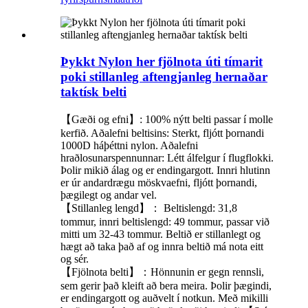
Þykkt Nylon her fjölnota úti tímarit
poki stillanleg aftengjanleg hernaðar
taktísk belti
【Gæði og efni】: 100% nýtt belti passar í molle
kerfið. Aðalefni beltisins: Sterkt, fljótt þornandi
1000D háþéttni nylon. Aðalefni
hraðlosunarspennunnar: Létt álfelgur í flugflokki.
Þolir mikið álag og er endingargott. Innri hlutinn
er úr andardrægu möskvaefni, fljótt þornandi,
þægilegt og andar vel.
【Stillanleg lengd】： Beltislengd: 31,8
tommur, innri beltislengd: 49 tommur, passar við
mitti um 32-43 tommur. Beltið er stillanlegt og
hægt að taka það af og innra beltið má nota eitt
og sér.
【Fjölnota belti】：Hönnunin er gegn rennsli,
sem gerir það kleift að bera meira. Þolir þægindi,
er endingargott og auðvelt í notkun. Með mikilli