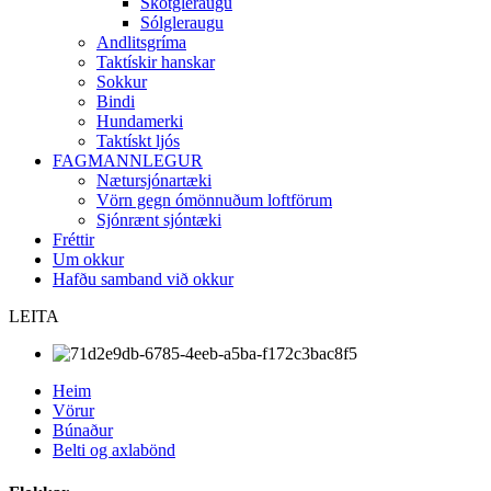
Skotgleraugu
Sólgleraugu
Andlitsgríma
Taktískir hanskar
Sokkur
Bindi
Hundamerki
Taktískt ljós
FAGMANNLEGUR
Nætursjónartæki
Vörn gegn ómönnuðum loftförum
Sjónrænt sjóntæki
Fréttir
Um okkur
Hafðu samband við okkur
LEITA
Heim
Vörur
Búnaður
Belti og axlabönd