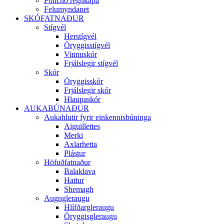
Poncho regnkápa
Felumyndanet
SKÓFATNAÐUR
Stígvél
Herstígvél
Öryggisstígvél
Vinnuskór
Frjálslegir stígvél
Skór
Öryggisskór
Frjálslegir skór
Hlaupaskór
AUKABÚNAÐUR
Aukahlutir fyrir einkennisbúninga
Aiguillettes
Merki
Axlarhetta
Plástur
Höfuðfatnaður
Balaklava
Hattur
Shemagh
Augngleraugu
Hlífðargleraugu
Öryggisgleraugu