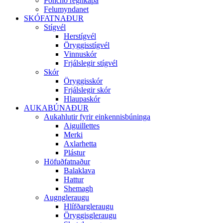
Poncho regnkápa
Felumyndanet
SKÓFATNAÐUR
Stígvél
Herstígvél
Öryggisstígvél
Vinnuskór
Frjálslegir stígvél
Skór
Öryggisskór
Frjálslegir skór
Hlaupaskór
AUKABÚNAÐUR
Aukahlutir fyrir einkennisbúninga
Aiguillettes
Merki
Axlarhetta
Plástur
Höfuðfatnaður
Balaklava
Hattur
Shemagh
Augngleraugu
Hlífðargleraugu
Öryggisgleraugu