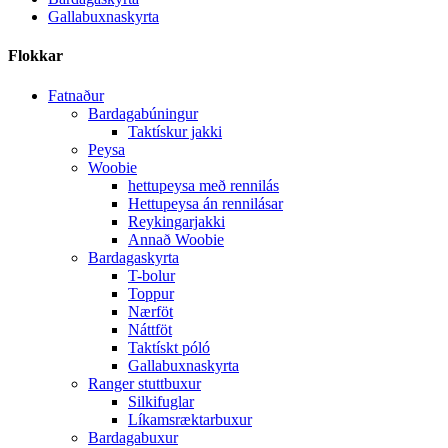
Gallabuxnaskyrta
Flokkar
Fatnaður
Bardagabúningur
Taktískur jakki
Peysa
Woobie
hettupeysa með rennilás
Hettupeysa án rennilásar
Reykingarjakki
Annað Woobie
Bardagaskyrta
T-bolur
Toppur
Nærföt
Náttföt
Taktískt póló
Gallabuxnaskyrta
Ranger stuttbuxur
Silkifuglar
Líkamsræktarbuxur
Bardagabuxur