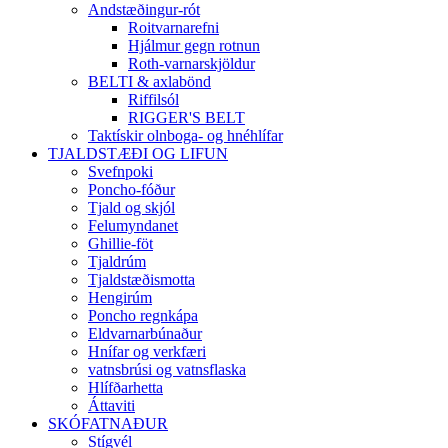
Andstæðingur-rót
Roitvarnarefni
Hjálmur gegn rotnun
Roth-varnarskjöldur
BELTI & axlabönd
Riffilsól
RIGGER'S BELT
Taktískir olnboga- og hnéhlífar
TJALDSTÆÐI OG LIFUN
Svefnpoki
Poncho-fóður
Tjald og skjól
Felumyndanet
Ghillie-föt
Tjaldrúm
Tjaldstæðismotta
Hengirúm
Poncho regnkápa
Eldvarnarbúnaður
Hnífar og verkfæri
vatnsbrúsi og vatnsflaska
Hlífðarhetta
Áttaviti
SKÓFATNAÐUR
Stígvél