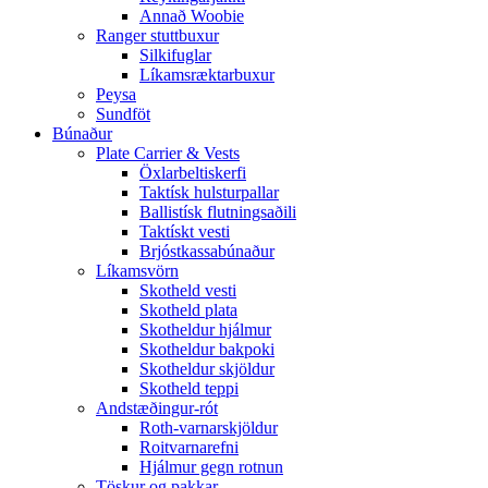
Annað Woobie
Ranger stuttbuxur
Silkifuglar
Líkamsræktarbuxur
Peysa
Sundföt
Búnaður
Plate Carrier & Vests
Öxlarbeltiskerfi
Taktísk hulsturpallar
Ballistísk flutningsaðili
Taktískt vesti
Brjóstkassabúnaður
Líkamsvörn
Skotheld vesti
Skotheld plata
Skotheldur hjálmur
Skotheldur bakpoki
Skotheldur skjöldur
Skotheld teppi
Andstæðingur-rót
Roth-varnarskjöldur
Roitvarnarefni
Hjálmur gegn rotnun
Töskur og pakkar