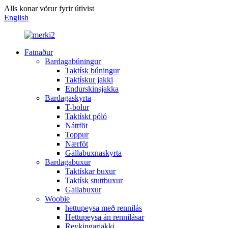
Alls konar vörur fyrir útivist
English
Fatnaður
Bardagabúningur
Taktísk búningur
Taktískur jakki
Endurskinsjakka
Bardagaskyrta
T-bolur
Taktískt póló
Náttföt
Toppur
Nærföt
Gallabuxnaskyrta
Bardagabuxur
Taktískar buxur
Taktísk stuttbuxur
Gallabuxur
Woobie
hettupeysa með rennilás
Hettupeysa án rennilásar
Reykingarjakki