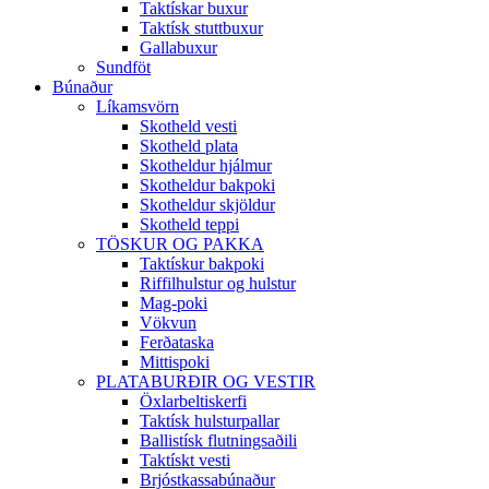
Taktískar buxur
Taktísk stuttbuxur
Gallabuxur
Sundföt
Búnaður
Líkamsvörn
Skotheld vesti
Skotheld plata
Skotheldur hjálmur
Skotheldur bakpoki
Skotheldur skjöldur
Skotheld teppi
TÖSKUR OG PAKKA
Taktískur bakpoki
Riffilhulstur og hulstur
Mag-poki
Vökvun
Ferðataska
Mittispoki
PLATABURÐIR OG VESTIR
Öxlarbeltiskerfi
Taktísk hulsturpallar
Ballistísk flutningsaðili
Taktískt vesti
Brjóstkassabúnaður