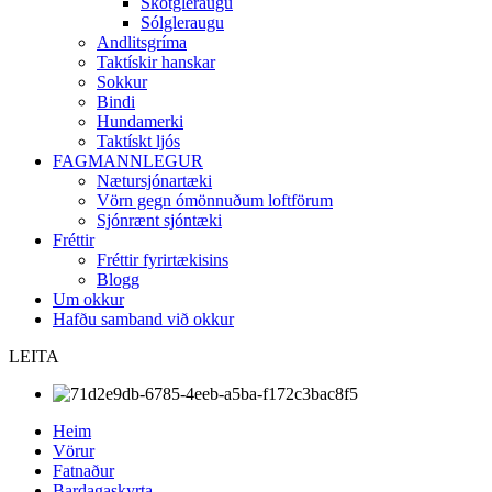
Skotgleraugu
Sólgleraugu
Andlitsgríma
Taktískir hanskar
Sokkur
Bindi
Hundamerki
Taktískt ljós
FAGMANNLEGUR
Nætursjónartæki
Vörn gegn ómönnuðum loftförum
Sjónrænt sjóntæki
Fréttir
Fréttir fyrirtækisins
Blogg
Um okkur
Hafðu samband við okkur
LEITA
Heim
Vörur
Fatnaður
Bardagaskyrta