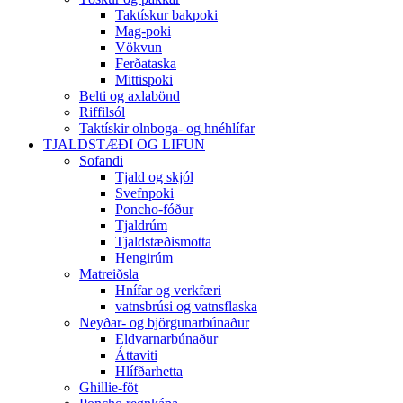
Taktískur bakpoki
Mag-poki
Vökvun
Ferðataska
Mittispoki
Belti og axlabönd
Riffilsól
Taktískir olnboga- og hnéhlífar
TJALDSTÆÐI OG LIFUN
Sofandi
Tjald og skjól
Svefnpoki
Poncho-fóður
Tjaldrúm
Tjaldstæðismotta
Hengirúm
Matreiðsla
Hnífar og verkfæri
vatnsbrúsi og vatnsflaska
Neyðar- og björgunarbúnaður
Eldvarnarbúnaður
Áttaviti
Hlífðarhetta
Ghillie-föt